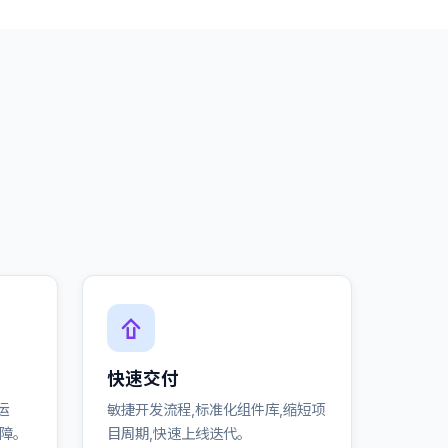
快速交付
运
敏捷开发流程,标准化组件库,缩短项
保障。
目周期,快速上线迭代。